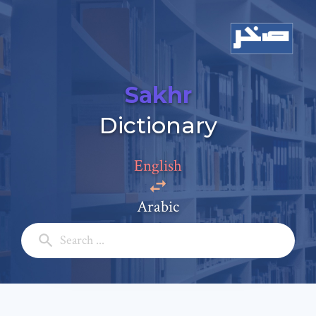
Sakhr
Dictionary
Add a comment
English
Email: *
Arabic
Full Name: *
Subject: *