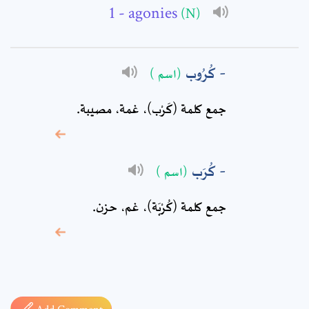
- agonies
(N)
Comment: *
كُرُوب
(اسم )
جمع كلمة (كَرْب)، غمة، مصيبة.
كُرَب
(اسم )
جمع كلمة (كُرْبَة)، غم، حزن.
* sign, it means are
required fields