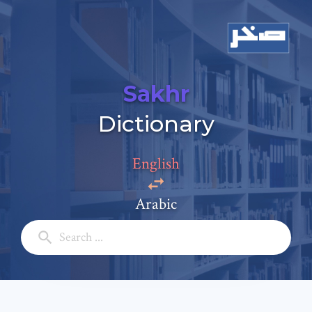
Sakhr
Dictionary
Add a comment
English
Email: *
Arabic
Full Name: *
Subject: *