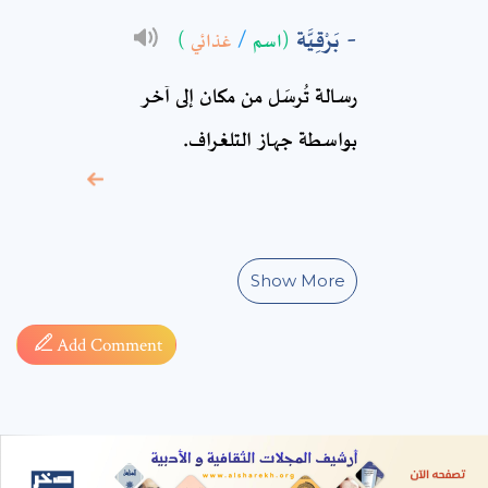
* sign, it means are
بَرْقِيَّة
(اسم
/
غذائي
)
required fields
رسالة تُرسَل من مكان إلى آخر
بواسطة جهاز التلغراف.
Show More
Add Comment