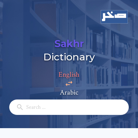
Sakhr
Dictionary
English
Arabic
Add a comment
Email: *