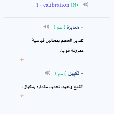
Subject: *
- calibration
(N)
Comment: *
مُعَايَرَة
(اسم )
تقدير الحجم بمحاليل قياسية
معروفة قوتها.
تَكْيِيل
(اسم )
القمح ونحوه: تحديد مقداره بمكيال.
* sign, it means are
required fields