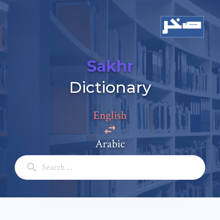
Sakhr
Dictionary
English
Add a comment
Arabic
Email: *
Full Name: *