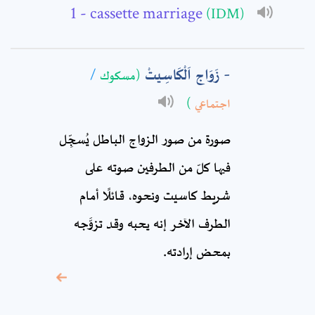
Subject: *
- cassette marriage
(IDM)
Comment: *
زَوَاج اَلْكَاسِيتْ
(مسكوك
/
اجتماعي
)
صورة من صور الزواج الباطل يُسجِّل
فيها كلّ من الطرفين صوته على
شريط كاسيت ونحوه، قائلًا أمام
الطرف الآخر إنه يحبه وقد تزوَّجه
* sign, it means are
بمحض إرادته.
required fields