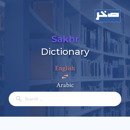
Sakhr
Dictionary
English
Add a comment
Arabic
Email: *
Full Name: *