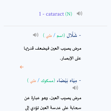
Email: *
- cataract
(N)
Full Name: *
شَلَّال
(اسم
/
طبي
)
Subject: *
مرض يصيب العين فيضعف قدرتها
على الإبصار‏.
Comment: *
مِيَاه بَيْضَاء
(مسكوك
/
طبي
)
مرض يصيب العين، وهو عبارة عن
سحابة على عدسة العين تؤدي إلى