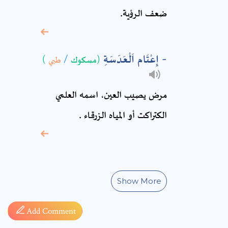
ضعف الرؤية.
* sign, it means are
required fields
إِعْتَام اَلْعَدَسَةِ
(مسكوك
/
طبي
)
مرض يصيب العين، اسمه العلمي
الكتراكت أو المياه الزرقاء .
Show More
Add Comment