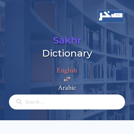
Sakhr
Dictionary
English
Arabic
Add a comment
Email: *
Full Name: *