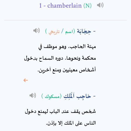
- chamberlain
(N)
Subject: *
حِجَابَة
(اسم
/
تاريخي
)
Comment: *
مهنة الحاجب، وهو موظف في
محكمة ونحوها، دوره السماح بدخول
أشخاص معينيين ومنع آخرين.
حَاجِب اَلْمَلِكِ
(مسكوك )
شخص يقف عند الباب ليمنع دخول
* sign, it means are
required fields
الناس على الملك إلا بإذن.