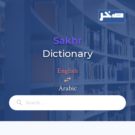
Sakhr
Dictionary
Add a comment
English
Email: *
Arabic
Full Name: *
Subject: *