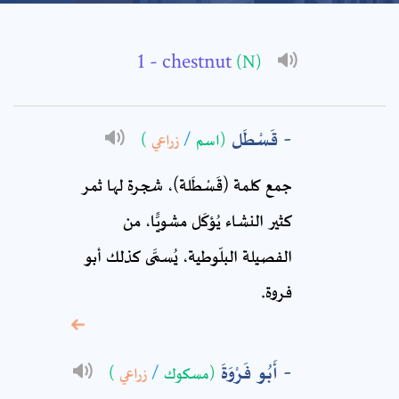
Add a comment
Email: *
- chestnut
(N)
Full Name: *
قَسْطَل
(اسم
/
زراعي
)
Subject: *
جمع كلمة (قَسْطَلة)، شجرة لها ثمر
كثير النشاء يُؤكَل مشويًّا، من
Comment: *
الفصيلة البلّوطية، يُسمَّى كذلك أبو
فروة.
أَبُو فَرْوَةَ
(مسكوك
/
زراعي
)