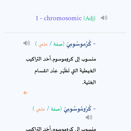
Email: *
- chromosomic
(Adj)
Full Name: *
كُرُموسُومِيّ
(صفة
/
علمي
)
Subject: *
منسوب إلى كروموسوم،أَحَد التراكيب
الخيطية التي تَظْهَر عِنْد انقسام
Comment: *
الخلية.
كُرُومُوسُومِيّ
(صفة
/
علمي
)
منسوب إلى كروموسوم،أَحَد التراكيب