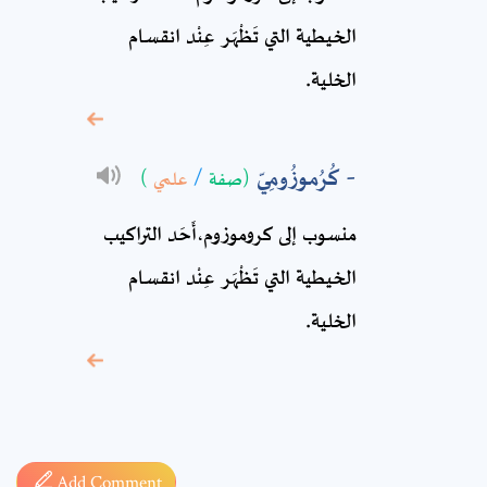
الخيطية التي تَظْهَر عِنْد انقسام
الخلية.
* sign, it means are
required fields
كُرُموزُومِيّ
(صفة
/
علمي
)
منسوب إلى كروموزوم،أَحَد التراكيب
الخيطية التي تَظْهَر عِنْد انقسام
الخلية.
Add Comment