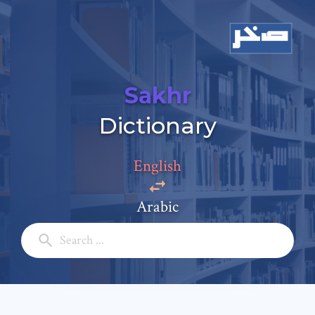
Sakhr
Dictionary
English
Arabic
Add a comment
Email: *