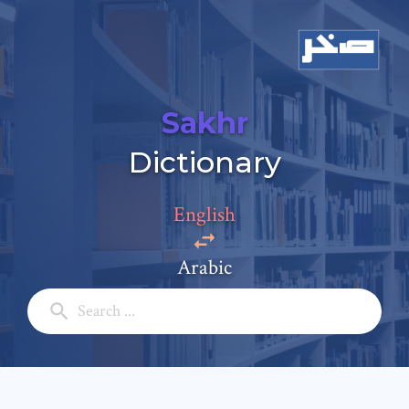
Sakhr
Dictionary
Add a comment
Email: *
English
Arabic
Full Name: *
Subject: *