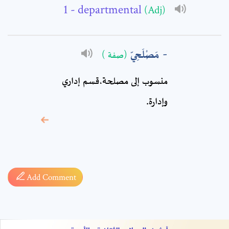
Comment: *
- departmental
(Adj)
مَصْلَحِيّ
(صفة )
منسوب إلى مصلحة،قسم إداري
وإدارة‏.
* sign, it means are
required fields
Add Comment