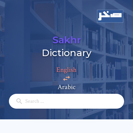
Sakhr
Dictionary
Add a comment
Email: *
English
Arabic
Full Name: *
Subject: *