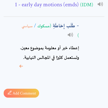
- early day motions (emds)
(IDM)
Comment: *
طَلَب إِحَاطَةٍ
سياسي
/
(مسكوك
)
إعطاء خبر أو معلومة بموضوع معين،
وتستعمل كثيرًا في المجالس النيابية.
* sign, it means are
required fields
Add Comment