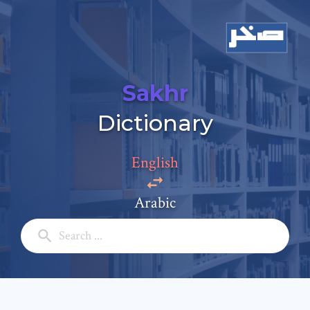
Sakhr
Dictionary
Add a comment
English
Email: *
Arabic
Full Name: *
Subject: *