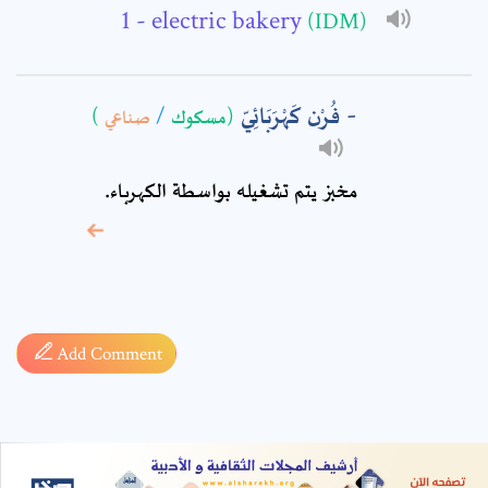
- electric bakery
(IDM)
فُرْن كَهْرَبَائِيّ
)
صناعي
/
(مسكوك
مخبز يتم تشغيله بواسطة الكهرباء.
* sign, it means are
required fields
Add Comment