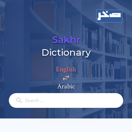
Sakhr
Add a comment
Dictionary
Email: *
English
Full Name: *
Arabic
Subject: *
Comment: *