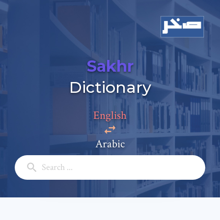
Sakhr
Dictionary
Add a comment
Email: *
English
Arabic
Full Name: *
Subject: *