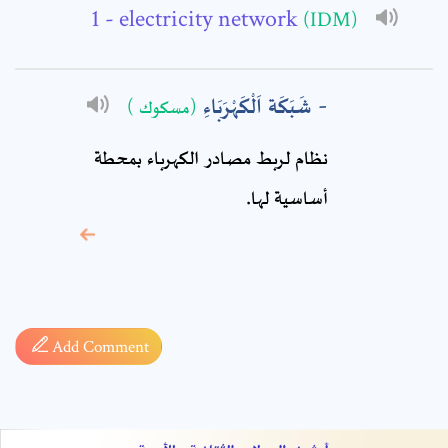
Comment: *
- electricity network
(IDM)
شَبَكَة اَلْكَهْرَبَاءِ
(مسكوك )
نظام لربط مصادر الكهرباء بمحطة
أساسية لها.
* sign, it means are
required fields
Add Comment