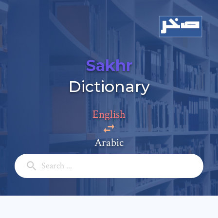
Sakhr
Dictionary
Add a comment
English
Email: *
Arabic
Full Name: *
Subject: *