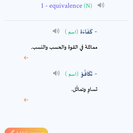
- equivalence
(N)
Comment: *
كَفَاءَة
(اسم )
مماثلة في القوة والحسب والنسب.
تَكَافُؤ
(اسم )
تساوٍ وتماثُل.
* sign, it means are
required fields