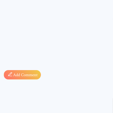
Comment
Add Comment
* sign, i