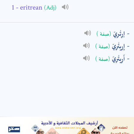
- eritrean
(Adj)
: *
إرِتْرِيّ
(صفة )
إِرِيتْرِيّ
(صفة )
أَرِيتْرِيّ
(صفة )
t means are required fields