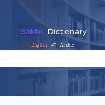
Sakhr
Dictionary
English
Arabic
Add a comment
e: *
*