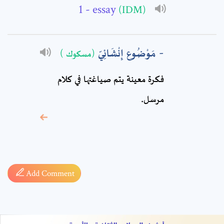
Comment: *
- essay
(IDM)
مَوْضُوع إِنْشَائِيّ
(مسكوك )
فكرة معينة يتم صياغتها في كلام
مرسل.
* sign, it means are
required fields
Add Comment