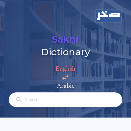
Sakhr
Dictionary
Add a comment
Email: *
English
Arabic
Full Name: *
Subject: *