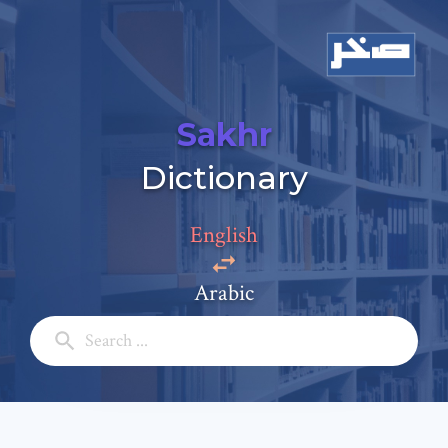
Sakhr
Dictionary
Add a comment
English
Email: *
Arabic
Full Name: *
Subject: *