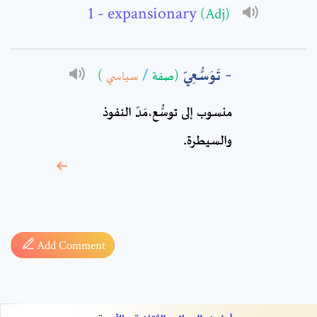
Comment: *
- expansionary
(Adj)
تَوَسُّعِيّ
)
سياسي
/
(صفة
منسوب إلى توسُّع،مَدّ النفوذ
والسيطرة.
* sign, it means are
required fields
Add Comment