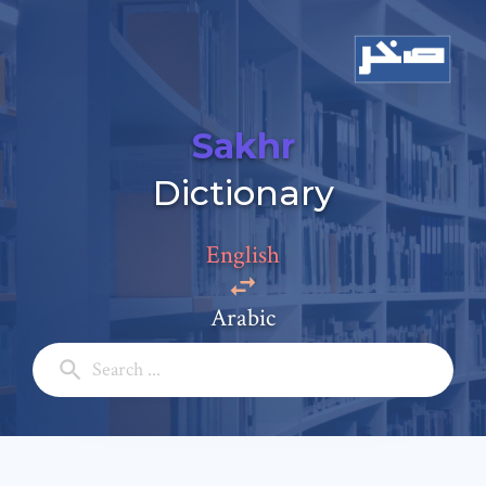
Sakhr
Dictionary
Add a comment
Email: *
English
Arabic
Full Name: *
Subject: *