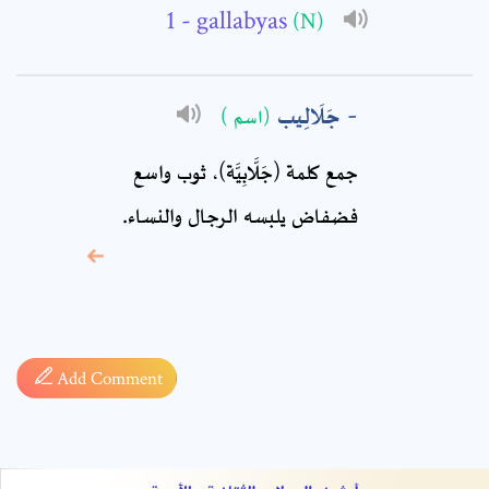
Comment: *
- gallabyas
(N)
جَلَالِيب
(اسم )
جمع كلمة (جَلَّابِيَّة)، ثوب واسع
فضفاض يلبسه الرجال والنساء.
* sign, it means are
required fields
Add Comment