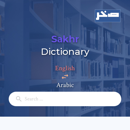
Sakhr
Dictionary
Add a comment
Email: *
English
Arabic
Full Name: *
Subject: *