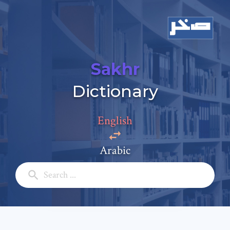
Sakhr
Add a comment
Dictionary
Email: *
English
Full Name: *
Arabic
Subject: *
Comment: *