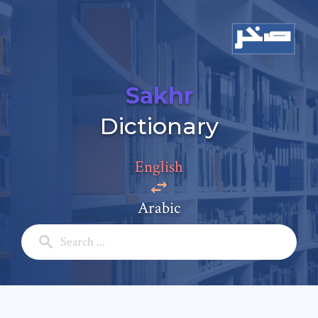
Sakhr
Dictionary
English
Arabic
Add a comment
Email: *
Full Name: *