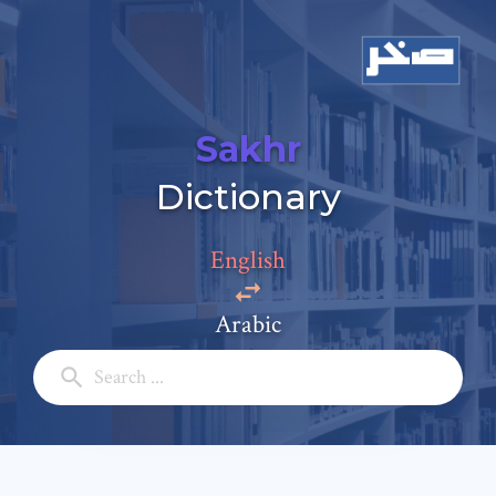
Sakhr
Dictionary
English
Arabic
Add a comment
Email: *
Full Name: *