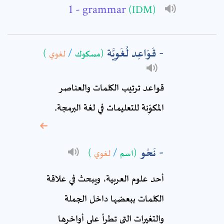
- grammar
(IDM)
Subject: *
قَوَاعِد لُغَوِيَّة
(مسكوك
/
لغوي
)
Comment: *
قواعد ترتيب الكلمات والعناصر
المكوِّنة للتعليمات في لغة البرمجة.
نَحْو
(اسم
/
لغوي
)
أحد علوم العربية، ويبحث في علاقة
الكلمات ببعضها داخل الجملة
* sign, it means are
والتغيرات التي تطرأ على أواخرها
required fields