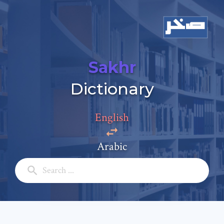
Sakhr
Dictionary
Add a comment
English
Email: *
Arabic
Full Name: *
Subject: *