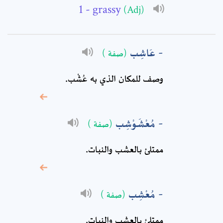
- grassy
(Adj)
Subject: *
عَاشِب
(صفة )
Comment: *
وصف للمكان الذي به عُشْب.
مُعْشَوْشِب
(صفة )
ممتلئ بالعشب والنبات.
مُعْشِب
(صفة )
* sign, it means are
ممتلئ بالعشب والنبات.
required fields