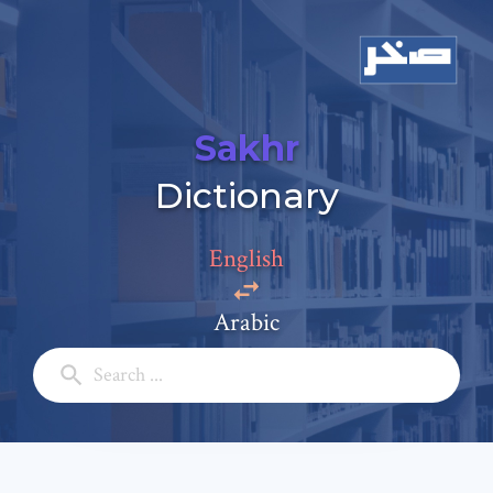
Sakhr
Dictionary
Add a comment
English
Email: *
Arabic
Full Name: *
Subject: *