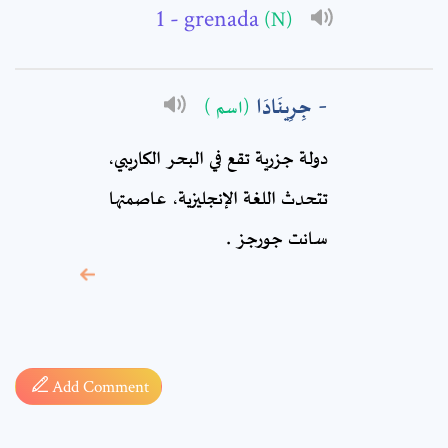
- grenada
(N)
Comment: *
جِرِينَادَا
(اسم )
دولة جزرية تقع في البحر الكاريبي،
تتحدث اللغة الإنجليزية، عاصمتها
سانت جورجز .
* sign, it means are
required fields
Add Comment