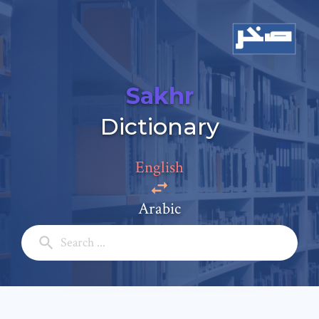
Sakhr
Dictionary
Add a comment
Email: *
English
Arabic
Full Name: *
Subject: *