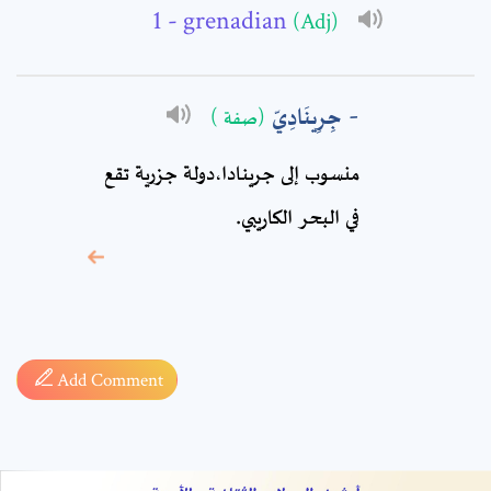
Comment: *
- grenadian
(Adj)
جِرِينَادِيّ
(صفة )
منسوب إلى جرينادا،دولة جزرية تقع
في البحر الكاريبي.
* sign, it means are
required fields
Add Comment