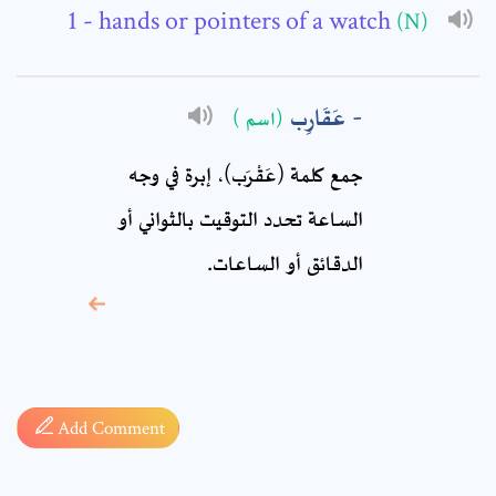
- hands or pointers of a watch
(N)
Comment: *
عَقَارِب
(اسم )
جمع كلمة (عَقْرَب)، إبرة في وجه
الساعة تحدد التوقيت بالثواني أو
الدقائق أو الساعات.
* sign, it means are
required fields
Add Comment