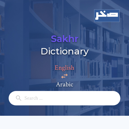
Sakhr
Dictionary
Add a comment
English
Email: *
Arabic
Full Name: *
Subject: *