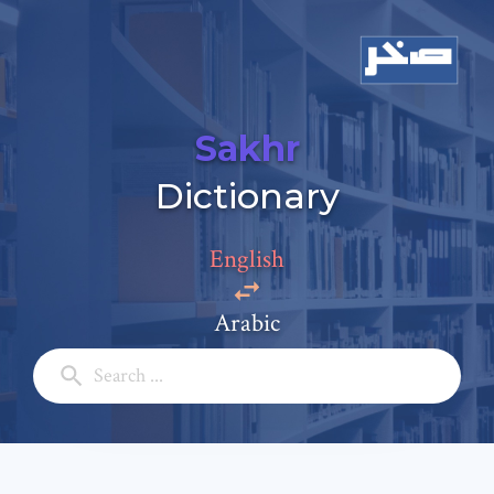
Sakhr
Add a comment
Dictionary
Email: *
English
Full Name: *
Arabic
Subject: *
Comment: *