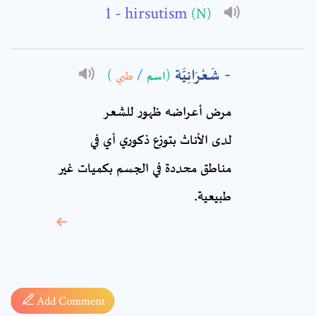
- hirsutism
(N)
Comment: *
شَعْرَانِيَّة
)
طبي
/
(اسم
مرض أعراضه ظهور للشعر
لدى الأناث بتوزع ذكوري أي في
مناطق محددة في الجسم بكميات غير
طبيعية.
* sign, it means are
required fields
Add Comment