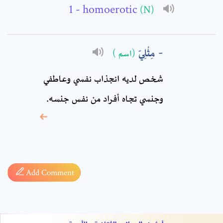
Comment: *
- homoerotic
(N)
مِثْلِيّ
(اسم )
شخص لديه انجذاب نفسي وعاطفي
وجنسي تجاه أفراد من نفس جنسه.
* sign, it means are
required fields
Add Comment