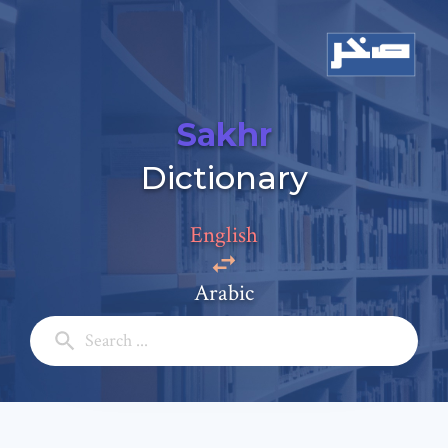
Sakhr
Dictionary
Add a comment
Email: *
English
Arabic
Full Name: *
Subject: *