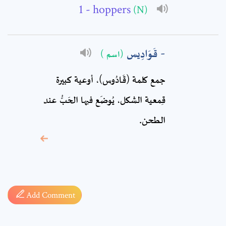
- hoppers
(N)
Comment: *
قَوَادِيس
(اسم )
جمع كلمة (قَادُوس)، أوعية كبيرة
قِمعية الشكل، يُوضَع فيها الحَبُّ عند
الطحن‏.
* sign, it means are
required fields
Add Comment