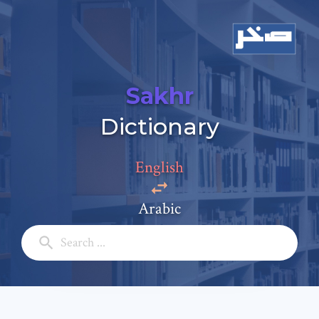
Sakhr
Dictionary
Add a comment
English
Email: *
Arabic
Full Name: *
Subject: *