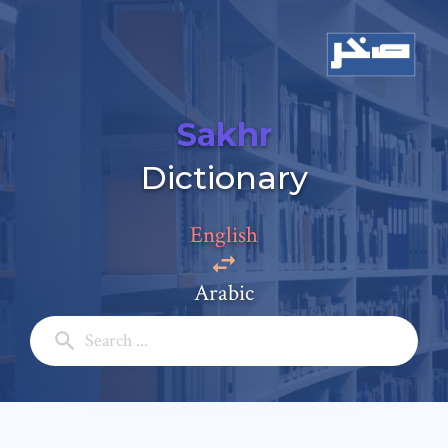
Sakhr
Dictionary
Add a comment
Email: *
English
Arabic
Full Name: *
Subject: *