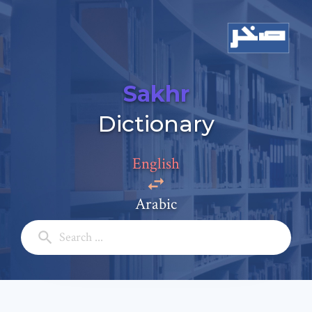
Sakhr
Dictionary
Add a comment
English
Email: *
Arabic
Full Name: *
Subject: *