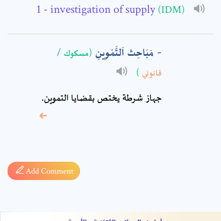
Comment: *
- investigation of supply
(IDM)
مَبَاحِث اَلتَّمْوِينِ
/
(مسكوك
)
قانوني
جهاز شرطة يختص بقضايا التموين.
* sign, it means are
required fields
Add Comment