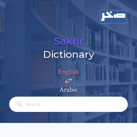
Sakhr
Dictionary
Add a comment
Email: *
English
Arabic
Full Name: *
Subject: *