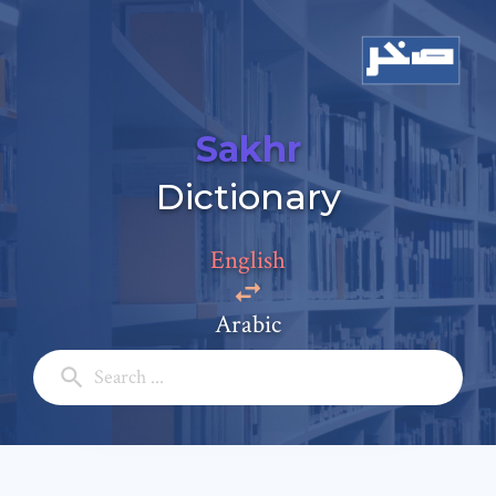
Sakhr
Dictionary
English
Add a comment
Arabic
Email: *
Full Name: *