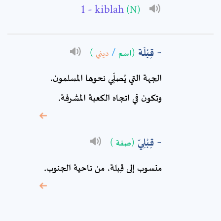
Subject: *
- kiblah
(N)
Comment: *
قِبْلَة
)
ديني
/
(اسم
الجهة التي يُصلِّي نحوها المسلمون،
وتكون في اتجاه الكعبة المشرفة.
قِبْلِيّ
(صفة )
منسوب إلى قِبلة، من ناحية الجنوب.
* sign, it means are
required fields