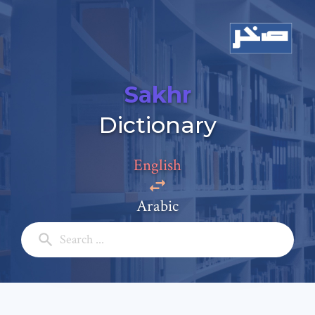
Sakhr
Dictionary
Add a comment
English
Email: *
Arabic
Full Name: *
Subject: *