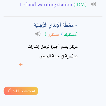
- land warning station
(IDM)
Comment: *
مَحَطَّة اَلْإِنْذَارِ اَلْأَرْضِيَّة
)
عسكري
/
(مسكوك
مركز يضم أجهزة ترسل إشارات
تحذيرية في حالة الخطر.
* sign, it means are
required fields
Add Comment