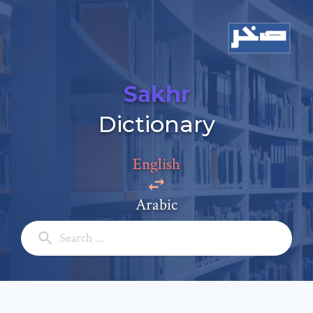
Sakhr
Dictionary
English
Add a comment
Arabic
Email: *
Full Name: *