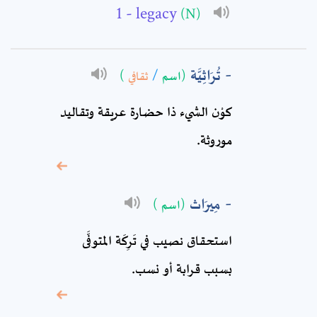
- legacy
(N)
Subject: *
Comment: *
تُرَاثِيَّة
)
ثقافي
/
(اسم
كوْن الشيء ذا حضارة عريقة وتقاليد
موروثة.
مِيرَاث
(اسم )
استحقاق نصيب في تَرِكَة المتوفَّى
* sign, it means are
بسبب قرابة أو نسب.
required fields