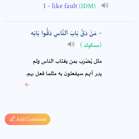
- like fault
(IDM)
Comment: *
مَنْ دَقَّ بَابَ اَلنَّاسِ دَقُّوا بَابَه
(مسكوك )
مثل يُضْرَب بمن يغتاب الناس ولم
يدر أنهم سيفعلون به مثلما فعل بهم.
* sign, it means are
required fields
Add Comment