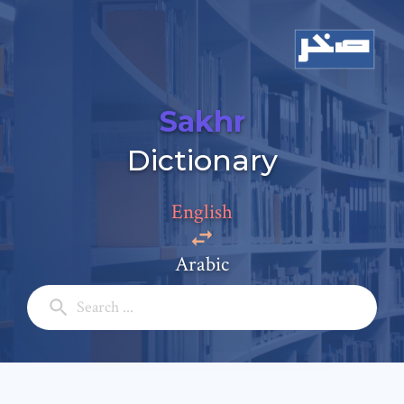
Sakhr
Dictionary
Add a comment
English
Email: *
Arabic
Full Name: *
Subject: *