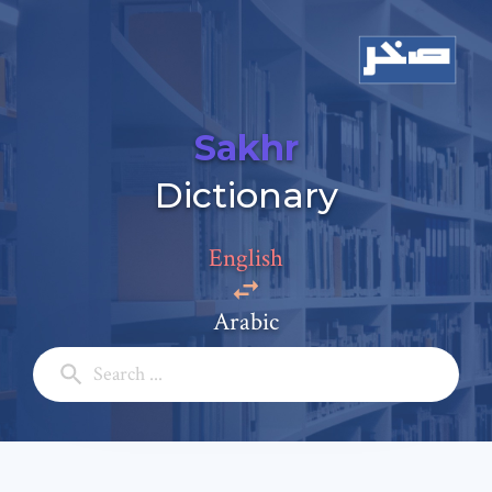
Sakhr
Dictionary
Add a comment
Email: *
English
Arabic
Full Name: *
Subject: *