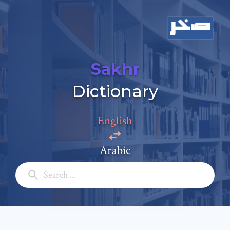
Sakhr
Dictionary
Add a comment
Email: *
English
Arabic
Full Name: *
Subject: *