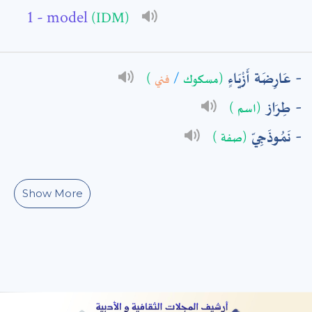
- model
(IDM)
: *
عَارِضَة أَزْيَاءٍ
)
فني
/
(مسكوك
طِرَاز
(اسم )
نَمُوذَجِيّ
(صفة )
Show More
t means are required fields