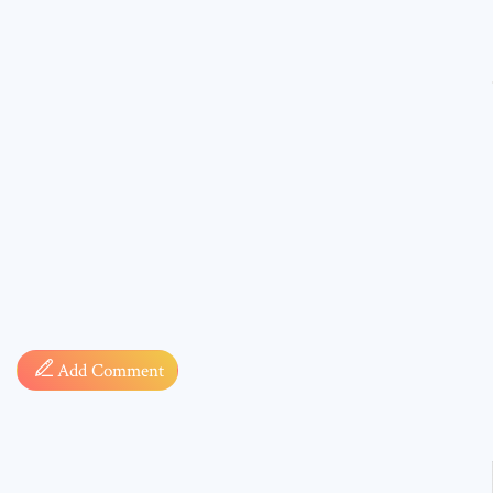
Comment
* sign, i
Add Comment