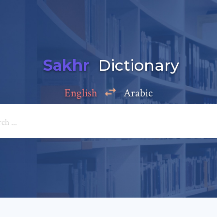
Sakhr
Dictionary
English
Arabic
Add a comment
e: *
*