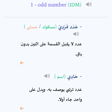
- odd number
(IDM)
Subject: *
عَدَد فَرْدِيّ
)
حسابي
/
(مسكوك
Comment: *
عدد لا يقبل القسمة على اثنين بدون
باق.
حَادِي
(اسم )
عدد ترتبي يوصف به، ويدل على
* sign, it means are
واحد جاء أولا.
required fields