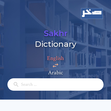
Sakhr
Dictionary
English
Add a comment
Arabic
Email: *
Full Name: *