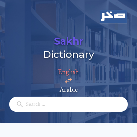
Sakhr
Dictionary
Add a comment
English
Email: *
Arabic
Full Name: *
Subject: *