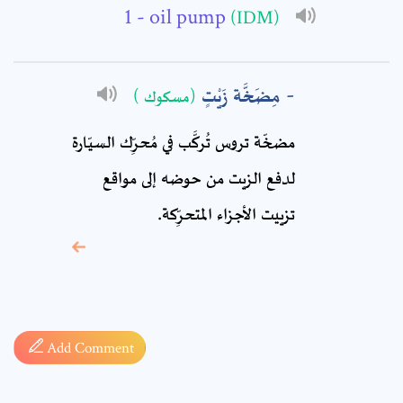
- oil pump
(IDM)
Comment: *
مِضَخَّة زَيْتٍ
(مسكوك )
مضخّة تروس تُركَّب في مُحرِّك السيّارة
لدفع الزيت من حوضه إلى مواقع
تزييت الأجزاء المتحرِّكة.
* sign, it means are
required fields
Add Comment