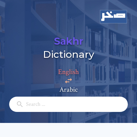
Sakhr
Dictionary
Add a comment
Email: *
English
Arabic
Full Name: *
Subject: *