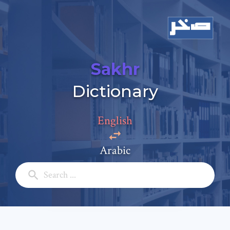
Sakhr
Dictionary
English
Add a comment
Arabic
Email: *
Full Name: *