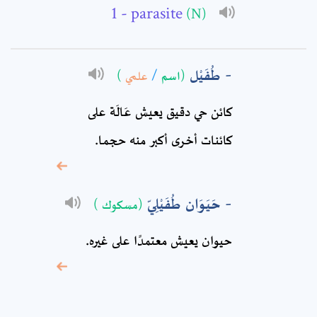
Subject: *
- parasite
(N)
Comment: *
طُفَيْل
)
علمي
/
(اسم
كائن حي دقيق يعيش عَالَة على
كائنات أخرى أكبر منه حجما.
حَيَوَان طُفَيْلِيّ
(مسكوك )
حيوان يعيش معتمدًا على غيره.
* sign, it means are
required fields