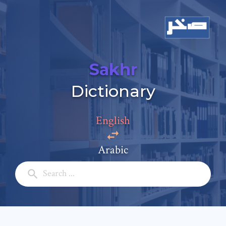
Sakhr
Dictionary
English
Arabic
Add a comment
Email: *