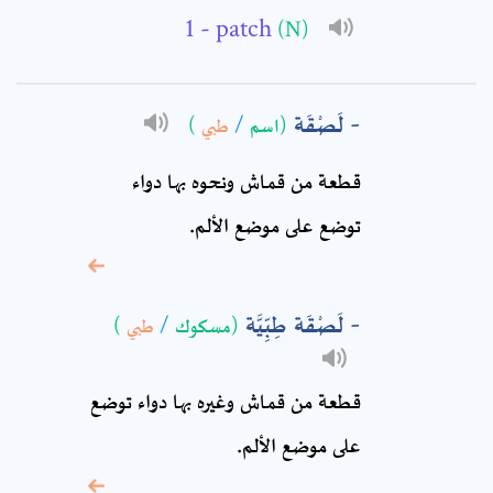
- patch
(N)
Full Name: *
لَصْقَة
(اسم
/
طبي
)
Subject: *
قطعة من قماش ونحوه بها دواء
Comment: *
توضع على موضع الألم.
لَصْقَة طِبِّيَّة
(مسكوك
/
طبي
)
قطعة من قماش وغيره بها دواء توضع
على موضع الألم.