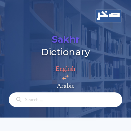
Sakhr
Add a comment
Dictionary
Email: *
English
Full Name: *
Arabic
Subject: *
Comment: *