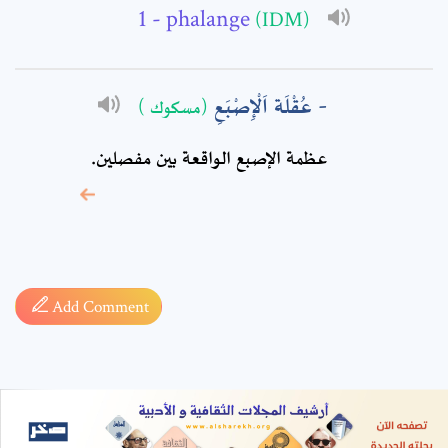
- phalange
(IDM)
عُقْلَة اَلْإِصْبَعِ
(مسكوك )
عظمة الإصبع الواقعة بين مفصلين.
* sign, it means are
required fields
Add Comment